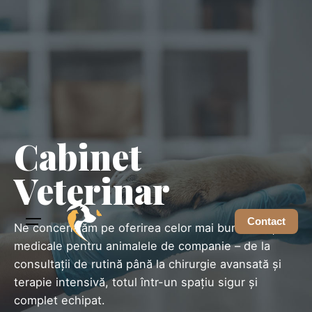
Skip
to
content
Cabinet
Veterinar
Contact
Ne concentrăm pe oferirea celor mai bune soluții
medicale pentru animalele de companie – de la
consultații de rutină până la chirurgie avansată și
terapie intensivă, totul într-un spațiu sigur și
complet echipat.